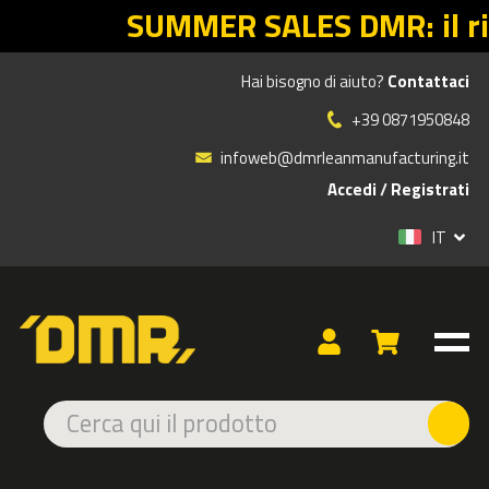
ES DMR: il rientro Lean parte dalle
Hai bisogno di aiuto?
Contattaci
»
»
»
Prodotti
CARTELLONISTICA ADESIVA E A LED
ADESIVA
+39 0871950848
ANTINCENDIO
ANTINCENDIO
infoweb@dmrleanmanufacturing.it
Accedi
/
Registrati
IT
CARTELLO ALLARME ANTINCENDIO