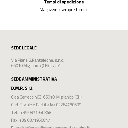
Tempi di spedizione
Magazzino sempre fornito
SEDE LEGALE
Via Piane S.Pantaleone, s.n.c.
66010 Miglianico (CH) ITALY
SEDE AMMINISTRATIVA
D.M.R. S.r.l.
C.da Cerreto 403
,
66010
,
Miglianico
(
CH
)
Cod. Fiscale e Partita Iva 02264780699
Tel. :
+39 0871950848
Fax: +39 0871950847
E-mail:
infoweb@dmrleanmanufacturing.it