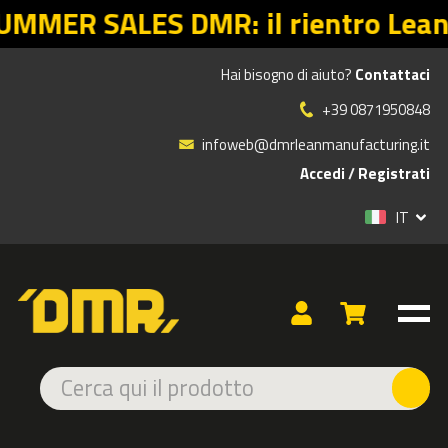
rientro Lean parte dalle offerte g
Hai bisogno di aiuto?
Contattaci
»
»
Prodotti
PROTEZIONE CONTRO URTI
PARASPIGOLI ADESIVI
+39 0871950848
PARASPIGOLI ADESIVI
infoweb@dmrleanmanufacturing.it
I
paraspigoli adesivi
sono dispositivi essenziali per la
Accedi
/
Registrati
protezione degli operatori in contesti produttivi ad alta
movimentazione.
Installati su spigoli vivi, bordi sporgenti,
IT
davanzali o attrezzature, contribuiscono a ridurre il rischio di
urti accidentali e lesioni.
Offrono una soluzione pratica e
immediata grazie al supporto adesivo che ne consente
un’installazione rapida.
Sono disponibili in
diversi formati, profili e dimensioni per
adattarsi a ogni superficie
e garantire un’adeguata
protezione anche in spazi complessi.
Ideali per migliorare la sicurezza senza compromettere
l’efficienza e la funzionalità degli ambienti di lavoro.