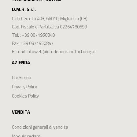
D.M.R. S.r.l.
C.da Cerreto 403
,
66010
,
Miglianico
(
CH
)
Cod. Fiscale e Partita Iva 02264780699
Tel. :
+39 0871950848
Fax: +39 0871950847
E-mail:
infoweb@dmrleanmanufacturing.it
AZIENDA
Chi Siamo
Privacy Policy
Cookies Policy
VENDITA
Condizioni generali di vendita
Modulo reclami