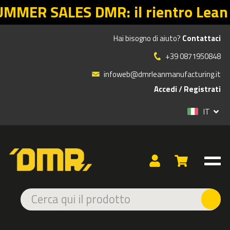
LES DMR: il rientro Lean parte dall
Hai bisogno di aiuto?
Contattaci
»
»
Prodotti
SOLUZIONI DI SEGNALETICA PROIETTATA
+39 0871950848
PROIETTORI DI LINEA
infoweb@dmrleanmanufacturing.it
Accedi
/
Registrati
TIPOLOGIA
IT
PROIETTORI
OTTICHE
PROIETTORI DI LINEA