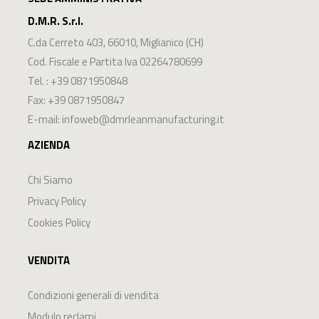
D.M.R. S.r.l.
C.da Cerreto 403
,
66010
,
Miglianico
(
CH
)
Cod. Fiscale e Partita Iva 02264780699
Tel. :
+39 0871950848
Fax: +39 0871950847
E-mail:
infoweb@dmrleanmanufacturing.it
AZIENDA
Chi Siamo
Privacy Policy
Cookies Policy
VENDITA
Condizioni generali di vendita
Modulo reclami