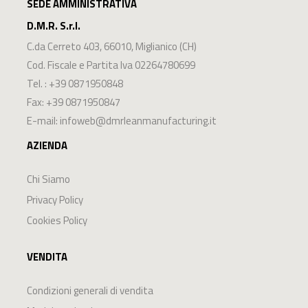
SEDE AMMINISTRATIVA
D.M.R. S.r.l.
C.da Cerreto 403
,
66010
,
Miglianico
(
CH
)
Cod. Fiscale e Partita Iva 02264780699
Tel. :
+39 0871950848
Fax: +39 0871950847
E-mail:
infoweb@dmrleanmanufacturing.it
AZIENDA
Chi Siamo
Privacy Policy
Cookies Policy
VENDITA
Condizioni generali di vendita