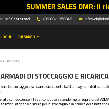
SUMMER SALES DMR: il rientro Lean 
 aiuto?
Contattaci
+39 0871950848
infoweb@dmrle
ALOGHI
CHI SIAMO
IO E RICARICA
ARMADI DI STOCCAGGIO E RICARICA
re lo stoccaggio e la ricarica sicura delle batterie agli ioni di litio, ide
.
ato con successo il test , condotto secondo i rigidi requisiti del
VDM
zioni affidabili e sicure per lo stoccaggio e la ricarica delle batterie agl