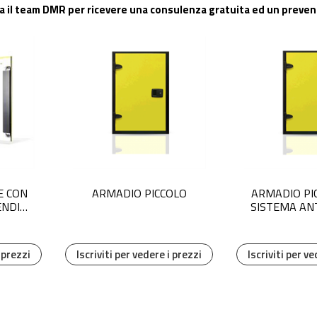
tta il team DMR per ricevere una consulenza gratuita ed un preven
E CON
ARMADIO PICCOLO
ARMADIO PI
ENDIO
SISTEMA AN
L
AD AER
i prezzi
Iscriviti per vedere i prezzi
Iscriviti per ve