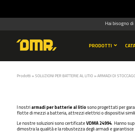
Hai bisogno di
PRODOTTI
CAT
»
»
Prodotti
SOLUZIONI PER BATTERIE AL LITIO
ARMADI DI STOCCAGG
I nostri
armadi per batterie al litio
sono progettati per garanti
flotte di mezzi a batteria, attrezzi elettrici o dispositivi simili
Le nostre soluzioni sono certificate
VDMA 24994
.
Hanno super
dimostra la qualità e la robustezza degli armadi e garantisce solu