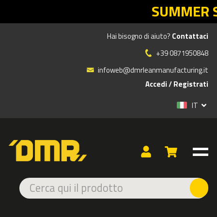
SUMMER SALES DMR: il 
Hai bisogno di aiuto?
Contattaci
CI HANNO SCELTO
+39 0871950848
infoweb@dmrleanmanufacturing.it
Accedi
/
Registrati
IT