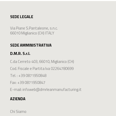
SEDE LEGALE
Via Piane S.Pantaleone, s.n.c.
66010 Miglianico (CH) ITALY
SEDE AMMINISTRATIVA
D.M.R. S.r.l.
C.da Cerreto 403
,
66010
,
Miglianico
(
CH
)
Cod. Fiscale e Partita Iva 02264780699
Tel. :
+39 0871950848
Fax: +39 0871950847
E-mail:
infoweb@dmrleanmanufacturing.it
AZIENDA
Chi Siamo