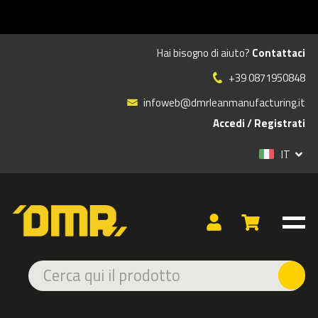
SU
Hai bisogno di aiuto?
Contattaci
+39 0871950848
infoweb@dmrleanmanufacturing.it
Accedi
/
Registrati
Nome e Cognome:
IT
E-mail:
Telefono:
Azienda: