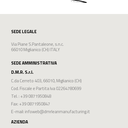
SEDE LEGALE
Via Piane S.Pantaleone, s.n.c.
66010 Miglianico (CH) ITALY
SEDE AMMINISTRATIVA
D.M.R. S.r.l.
C.da Cerreto 403
,
66010
,
Miglianico
(
CH
)
Cod. Fiscale e Partita Iva 02264780699
Tel. :
+39 0871950848
Fax: +39 0871950847
E-mail:
infoweb@dmrleanmanufacturing.it
AZIENDA