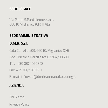
SEDE LEGALE
Via Piane S.Pantaleone, s.n.c.
66010 Miglianico (CH) ITALY
SEDE AMMINISTRATIVA
D.M.R. S.r.l.
C.da Cerreto 403
,
66010
,
Miglianico
(
CH
)
Cod. Fiscale e Partita Iva 02264780699
Tel. :
+39 0871950848
Fax: +39 0871950847
E-mail:
infoweb@dmrleanmanufacturing.it
AZIENDA
Chi Siamo
Privacy Policy