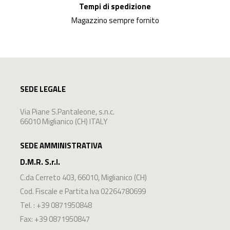
Tempi di spedizione
Magazzino sempre fornito
SEDE LEGALE
Via Piane S.Pantaleone, s.n.c.
66010 Miglianico (CH) ITALY
SEDE AMMINISTRATIVA
D.M.R. S.r.l.
C.da Cerreto 403
,
66010
,
Miglianico
(
CH
)
Cod. Fiscale e Partita Iva 02264780699
Tel. :
+39 0871950848
Fax: +39 0871950847