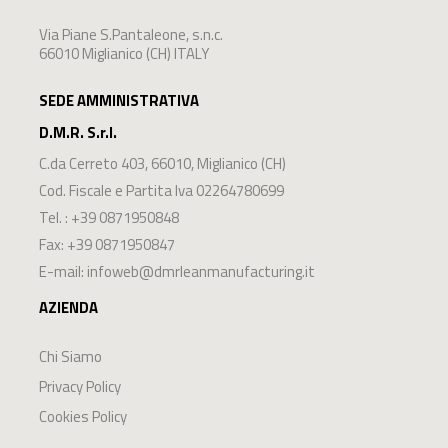
Via Piane S.Pantaleone, s.n.c.
66010 Miglianico (CH) ITALY
SEDE AMMINISTRATIVA
D.M.R. S.r.l.
C.da Cerreto 403
,
66010
,
Miglianico
(
CH
)
Cod. Fiscale e Partita Iva 02264780699
Tel. :
+39 0871950848
Fax: +39 0871950847
E-mail:
infoweb@dmrleanmanufacturing.it
AZIENDA
Chi Siamo
Privacy Policy
Cookies Policy